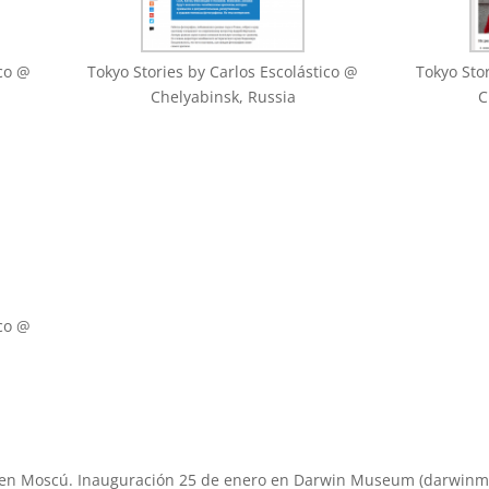
ico @
Tokyo Stories by Carlos Escolástico @
Tokyo Stor
Chelyabinsk, Russia
C
ico @
es en Moscú. Inauguración 25 de enero en Darwin Museum (darwin